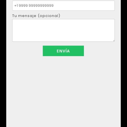
Tu mensaje (opcional)
DMYTRO SHULGA
Teléfono:
+34621207111
Envía un correo electrónico a:
realestapartments@gmail.com
Tu nombre
Tu correo electrónico