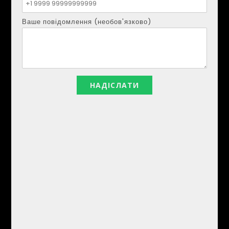
Ваше повідомлення (необов'язково)
ДМИТРО ШУЛЬГА
Телефон:
+34621207111
Електронна пошта:
realestapartments@gmail.com
Ваше ім'я?
Ваша електронна пошта