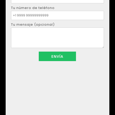
compara
Tu número de teléfono
APARTAMENTOS DE ALQUILER EN
TORREVIEJA ̵...
Tu mensaje (opcional)
Atracciones
,
Bancos
,
Bares
,
Embarcadero
,
Escuela
,
Fairview
Park
,
Instituciones médicas
,
Lugares conmemorativos
,
Marina
,
Museos
,
Paradas de autobús
,
Paradas de tranvía
,
Parque
,
Playa
,
Supermercado
,
Tiendas
,
Trestle Glen
,
Torrevieja
60 € por día
Kirylo Mendez
mayo 27, 2026