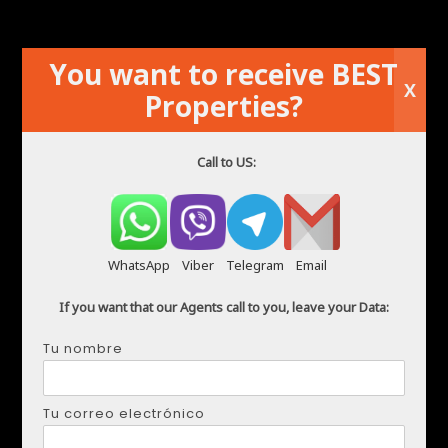
80 € al día
You want to receive BEST
1
baños
X
Properties?
Kirylo Mendez
Call to US:
julio 23, 2026
WhatsApp
Viber
Telegram
Email
If you want that our Agents call to you, leave your Data:
Tu nombre
Tu correo electrónico