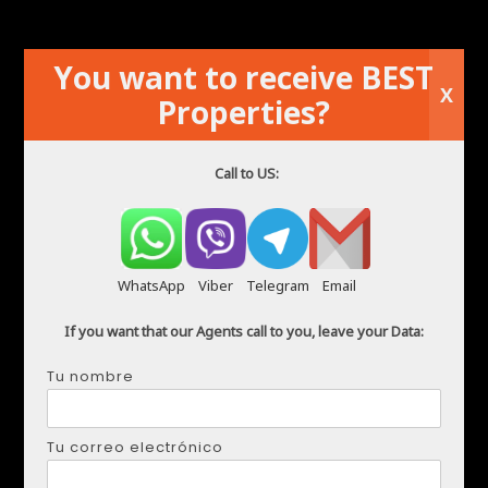
€ 1,000
al mes / 120 al día
2
3
1
80 m
You want to receive BEST
dormitorios
baños
talla
X
Properties?
Kirylo Mendez
marzo 6, 2026
Call to US:
WhatsApp
Viber
Telegram
Email
If you want that our Agents call to you, leave your Data:
Tu nombre
Tu correo electrónico
compara