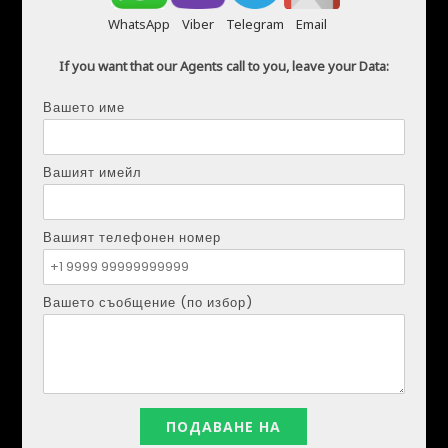
WhatsApp
Viber
Telegram
Email
If you want that our Agents call to you, leave your Data:
Вашето име
ДМИТРИЙ ШУЛГА (DMYTRO SHULGA)
Телефон:
+34621207111
Вашият имейл
Имейл:
realestapartments@gmail.com
Вашият телефонен номер
Вашето име
Вашето съобщение (по избор)
Вашият имейл
Вашият телефонен номер