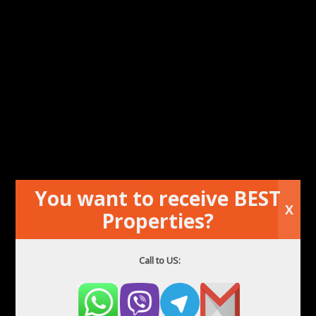
Апартамент в центъра на града срещу Plaza de Toros
You want to receive BEST
X
Properties?
Call to US: