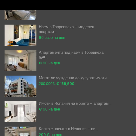
Евтини апартаменти в Аликанте под н...
€ 1,000
на месец / 120 на ден
Наем в Торревиеха – модерен
апартам...
80 евро на ден
Апартаменти под наем в Торевиеха
&#...
€ 60 на ден
Могат ли чужденци да купуват имоти ...
̶2̶0̶0̶ ̶0̶0̶0̶€̶ ̶
€ 189,900
Имоти в Испания на морето – апартам...
€ 60 на ден
Колко е наемът в Испания – ви...
200 € на ден