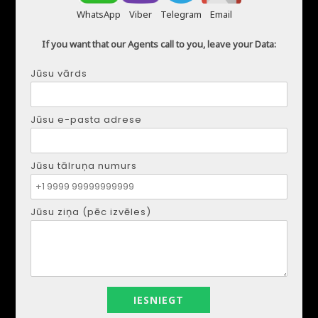
WhatsApp
Viber
Telegram
Email
If you want that our Agents call to you, leave your Data:
DMYTRO SHULGA
Jūsu vārds
Tālrunis:
+34621207111
E-pasts:
realestapartments@gmail.com
Jūsu e-pasta adrese
Jūsu vārds
Jūsu tālruņa numurs
Jūsu e-pasta adrese
Jūsu ziņa (pēc izvēles)
Jūsu tālruņa numurs
Jūsu ziņa (pēc izvēles)