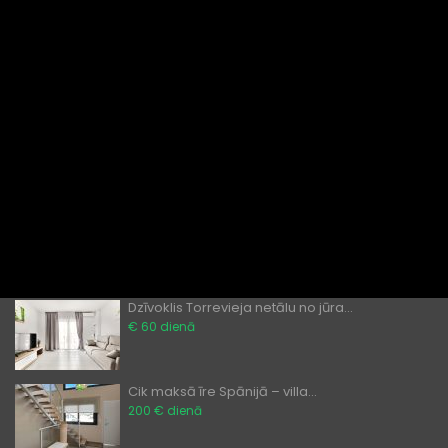
Iznomājiet mūsdienīgu divu
guļamist...
80 eiro dienā
Dzīvokļu īre Torrevieja – māj...
€ 60 dienā
Vai ārzemnieki var iegādāties
īpašu...
̶2̶0̶0̶ ̶0̶0̶0̶€̶ ̶
€ 189,900
Dzīvoklis Torrevieja netālu no jūra...
€ 60 dienā
Cik maksā īre Spānijā – villa...
200 € dienā