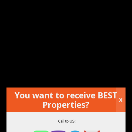
РАЗШИРЕНО ТЪРСЕНЕ
You want to receive BEST
X
Дмитрий Шулга
Properties?
(Dmytro Shulga)
Call to US:
Имейл:
realestapartments@gmail.com