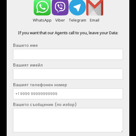
Телефон:
+34621207111
WhatsApp
Viber
Telegram
Email
If you want that our Agents call to you, leave your Data:
жилище
платна и наеми
аликанте
Вашето име
испания
Вашият имейл
ЗА МЕН
ДАННИ ЗА КОНТАКТ
СВЪРЖЕТЕ СЕ С МЕН
МОИТЕ ОБЯВИ
Вашият телефонен номер
ЗА МЕН
Вашето съобщение (по избор)
Агент по продажби и отдаване под наем на недвижими имоти
Помагам на хората да намерят имот, който наистина отговаря на
техните цели и начин на живот.