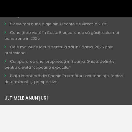
Torrevieja Cel mai bun loc pentru asta!
Cum să cumpărați o proprietate în Spania în 2026 simplu și
fără capcane.
5 cele mai bune plaje din Alicante de vizitat în 2025
Condiții de viață în Costa Blanca: unde să găsiți cele mai
bune zone în 2025
Cele mai bune locuri pentru a trăi în Spania: 2025 ghid
profesional
Cumpărarea unei proprietăți în Spania: Ghidul definitiv
pentru a evita “capcana expatului”
Piața imobiliară din Spania în următorii ani: tendințe, factori
determinanți și perspective
ULTIMELE ANUNȚURI
Apartamente ieftine de închiriat în...
€ 1,000
pe lună / 120 pe zi