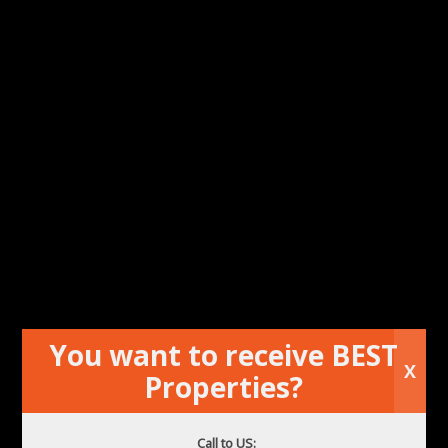
adăugați la favorite
imprimare
Apartament de închiriat pe plajă Benidorm
You want to receive BEST
X
Properties?
Call to US: