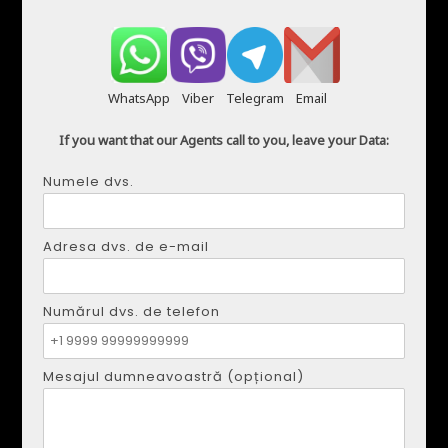
WhatsApp
Viber
Telegram
Email
If you want that our Agents call to you, leave your Data:
Numele dvs.
Adresa dvs. de e-mail
Numărul dvs. de telefon
Mesajul dumneavoastră (opțional)
DMYTRO SHULGA
Telefon:
+34621207111
E-mail:
realestapartments@gmail.com