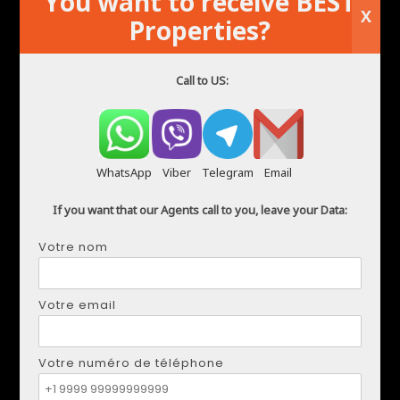
You want to receive BEST
X
Properties?
Call to US:
WhatsApp
Viber
Telegram
Email
If you want that our Agents call to you, leave your Data:
Votre nom
Votre email
Votre numéro de téléphone
DMYTRO SHULGA
Téléphone:
+34621207111