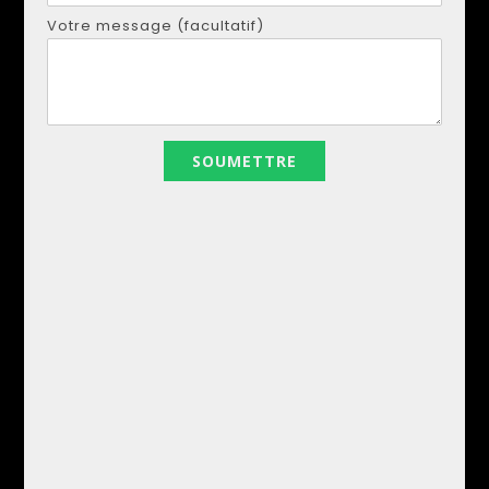
Courriel:
realestapartments@gmail.com
Votre message (facultatif)
Votre nom
Votre email
Votre numéro de téléphone
Votre message (facultatif)