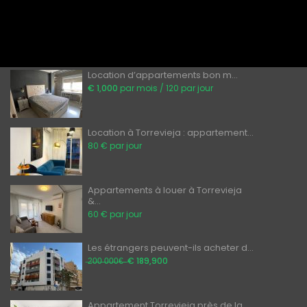
tendances, moteurs et perspectives
DERNIÈRES INSCRIPTIONS
Location d’appartements bon m...
€ 1,000
par mois / 120 par jour
Location à Torrevieja : appartement...
80 € par jour
Appartements à louer à Torrevieja
&...
60 € par jour
Les étrangers peuvent-ils acheter d...
̶2̶0̶0̶ ̶0̶0̶0̶€̶ ̶
€ 189,900
Appartement Torrevieja près de la