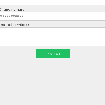
tālruņa numurs
iņa (pēc izvēles)