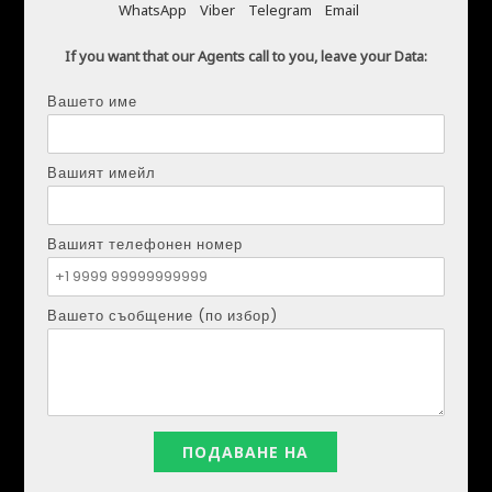
WhatsApp
Viber
Telegram
Email
Стаи под наем в Аликанте Испания
If you want that our Agents call to you, leave your Data:
Вашето име
Вашият имейл
Вашият телефонен номер
Вашето съобщение (по избор)
ДМИТРИЙ ШУЛГА (DMYTRO SHULGA)
Телефон:
+34621207111
Имейл:
realestapartments@gmail.com