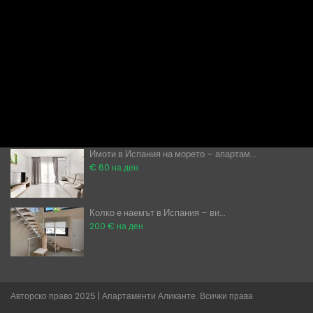
80 евро на ден
Апартаменти под наем в Торевиеха
&#...
€ 60 на ден
Могат ли чужденци да купуват имоти ...
̶2̶0̶0̶ ̶0̶0̶0̶€̶ ̶
€ 189,900
Имоти в Испания на морето – апартам...
€ 60 на ден
Колко е наемът в Испания – ви...
200 € на ден
Авторско право 2025 | Апартаменти Аликанте. Всички права