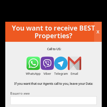
You want to receive BEST
X
Бунгало под наем в Торевиеха
Properties?
Call to US:
WhatsApp
Viber
Telegram
Email
If you want that our Agents call to you, leave your Data:
Вашето име