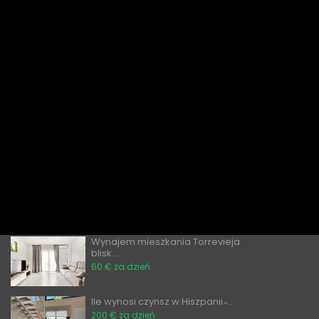
Tanie apartamenty w Alicante do
wyn...
€ 1,000
miesięcznie / 120 dziennie
Wynajem nowoczesnego
mieszkania z d...
80 euro dziennie
Apartamenty do wynajęcia w
Torrevie...
60 € za dzień
Czy obcokrajowcy mogą kupować
nieru...
̶2̶0̶0̶ ̶0̶0̶0̶€̶ ̶
€ 189,900
Wynajem mieszkania Torrevieja
blisk...
60 € za dzień
Ile wynosi czynsz w Hiszpanii ̵...
200 € za dzień