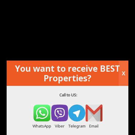
You want to receive BEST
X
Properties?
Apartament do wynajęcia w Playa de San Juan
Alicante
Call to US:
WhatsApp
Viber
Telegram
Email