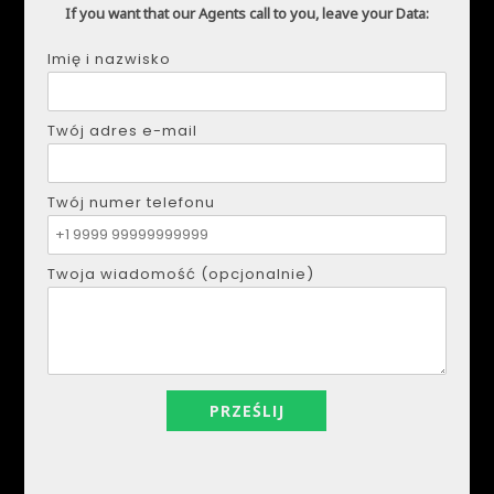
If you want that our Agents call to you, leave your Data:
Imię i nazwisko
Twój adres e-mail
DMYTRO SHULGA
Telefon:
+34621207111
Twój numer telefonu
E-mail:
realestapartments@gmail.com
Twoja wiadomość (opcjonalnie)
Imię i nazwisko
Twój adres e-mail
Twój numer telefonu