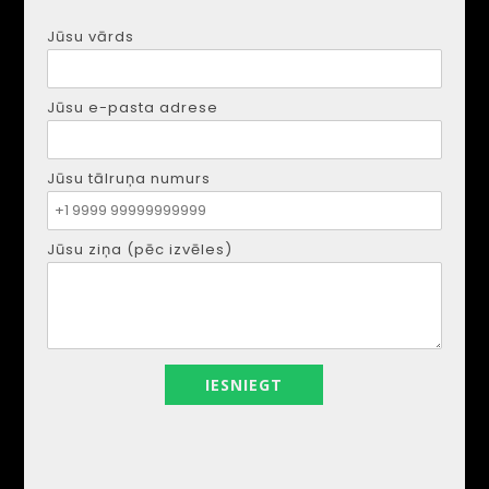
Jūsu vārds
Jūsu e-pasta adrese
DMYTRO SHULGA
Tālrunis:
+34621207111
E-pasts:
realestapartments@gmail.com
Jūsu tālruņa numurs
Jūsu ziņa (pēc izvēles)
Jūsu vārds
Jūsu e-pasta adrese
Jūsu tālruņa numurs