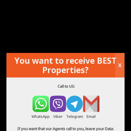
You want to receive BEST
X
Dzīvokļa īre Playa de San Juan Alikantē
Properties?
Call to US:
WhatsApp
Viber
Telegram
Email
If you want that our Agents call to you, leave your Data: