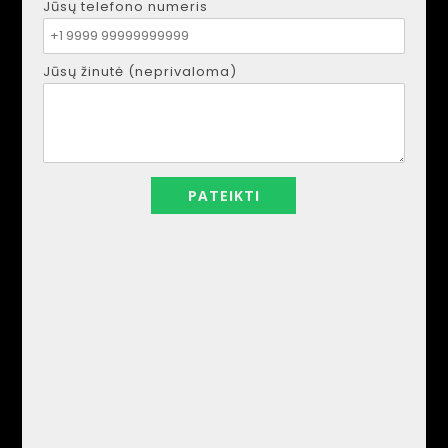
Jūsų telefono numeris
Jūsų žinutė (neprivaloma)
Kitaip nei ankstesniuose rinkos cikluose, Ispanijos
nekilnojamojo turto sektoriuje nėra staigaus spekuliacinio
augimo. Vietoj to, jis rodo stabilų ir kontroliuojamą kainų
augimą, ypač pakrančių regionuose, didžiuosiuose
miestuose ir užsienio pirkėjų pamėgtose vietose.
Dabartinę rinką apibūdina didelė vidaus ir užsienio pirkėjų
paklausa, aukštos kokybės būsto, ypač naujų projektų,