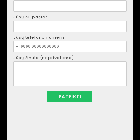
– Bendras plotas: 73.24 m².
Jūsų el. paštas
Paslaugos:
Požeminė automobilių stovėjimo aikštelė (12,35 m²)
įskaičiuota į kainą.
Jūsų telefono numeris
Bendras baseinas ir deginimosi zona. Terasa ant stogo –
puikiai tinka drabužiams džiovinti arba mėgautis
panoraminiais vaizdais.
Jūsų žinutė (neprivaloma)
Vieta:
– netoli parduotuvių, vaistinių, barų ir restoranų.
– vos už 3,5-3,7 km (12-15 min. dviračiu) nuo geriausių
paplūdimių – Playa de las Villas, Playa de las Higuericas ir
Playa del Mojón.
Išsami informacija apie pastatą:
– 2005 m. pastatytas gerai prižiūrimas pastatas.
– galimybė naudotis liftu.