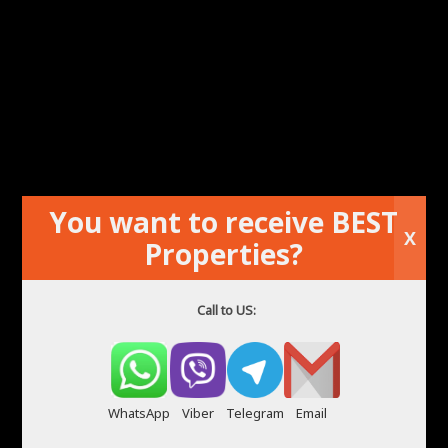
You want to receive BEST
X
Properties?
Parduodamas nekilnojamasis turtas Alikantėje Ispanija
Call to US:
WhatsApp
Viber
Telegram
Email