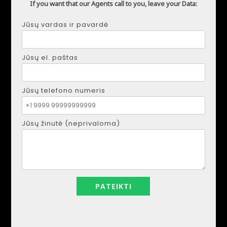
If you want that our Agents call to you, leave your Data:
Jūsų vardas ir pavardė
Jūsų el. paštas
DMYTRO SHULGA
Telefonas:
+34621207111
El. paštas:
realestapartments@gmail.com
Jūsų telefono numeris
Jūsų žinutė (neprivaloma)
Jūsų vardas ir pavardė
Jūsų el. paštas
Jūsų telefono numeris