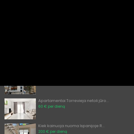
Pigūs butai Alikantėje nuomai
€ 1,000
per mėnesį / 120 per dieną
Nuoma Torreviejoje: šiuolaikiški 2 ...
80 eurų per dieną
Apartamentų nuoma Torrevjejoje R...
60 € per dieną
Ar gali užsieniečiai pirkti nekilno...
̶2̶0̶0̶ ̶0̶0̶0̶€̶ ̶
€ 189,900
Apartamentai Torrevieja netoli jūro...
60 € per dieną
Kiek kainuoja nuoma Ispanijoje R...
200 € per dieną