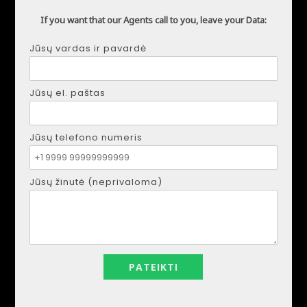
If you want that our Agents call to you, leave your Data:
Jūsų vardas ir pavardė
DMYTRO SHULGA
Telefonas:
+34621207111
Jūsų el. paštas
El. paštas:
realestapartments@gmail.com
Jūsų telefono numeris
Jūsų vardas ir pavardė
Jūsų žinutė (neprivaloma)
Jūsų el. paštas
Jūsų telefono numeris