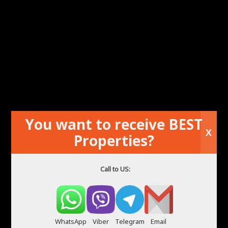
You want to receive BEST
Parduodamas viešbutis Ispanijoje
X
Properties?
Call to US:
WhatsApp
Viber
Telegram
Email