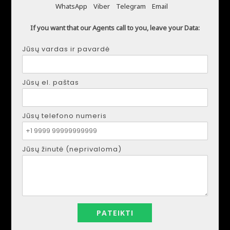
WhatsApp
Viber
Telegram
Email
Visos sritys
If you want that our Agents call to you, leave your Data:
Rūšiuoti pagal
Jūsų vardas ir pavardė
Jūsų el. paštas
Jūsų telefono numeris
Jūsų žinutė (neprivaloma)
palyginti
PARDUODAMAS VIEŠBUTIS ALIKANTĖS
CENTRE