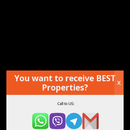
IŠPLĖSTINĖ PAIEŠKA
Nekilnojamasis turtas,
įtrauktas į sąrašą
Viešbutis
You want to receive BEST
X
Properties?
Visi veiksmai
Call to US:
Viešbutis
Visi miestai