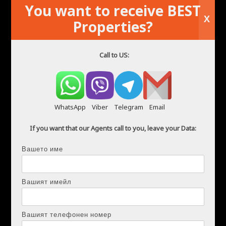
You want to receive BEST
Сортирай по
X
Properties?
Call to US:
WhatsApp
Viber
Telegram
Email
If you want that our Agents call to you, leave your Data:
Вашето име
сравни
Вашият имейл
НАЕМ В ТОРРЕВИЕХА – МОДЕРЕН
АПАРТАМЕНТ С 2 С...
Banks
,
Bars
,
Bus stops
,
Fairview Park
,
Marina
,
Park
,
Shops
,
Вашият телефонен номер
Медицински заведения
,
Музеи
,
Плаж
,
Супермаркет
,
Училище
,
Torrevieja