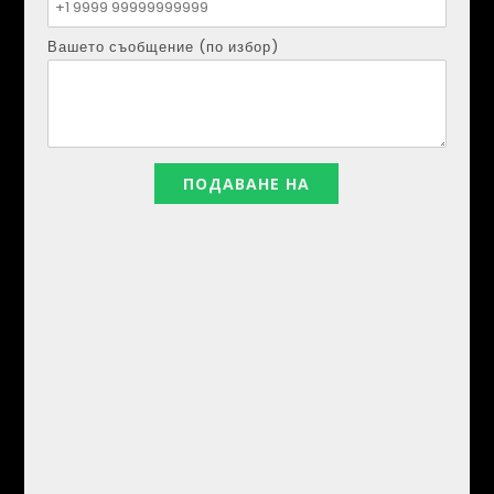
80 евро на ден
Вашето съобщение (по избор)
1
бани
Kirylo Mendez
юли 23, 2026