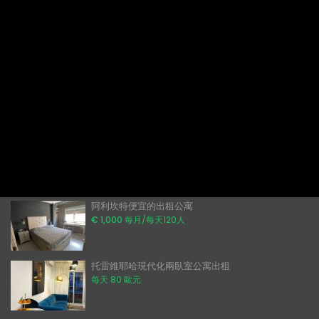
在托雷維耶哈發掘完美的夜晚。Chinchin、Barrochin、Torrevieja
這裡是最佳閱讀地點！
如何在2026年簡單且無陷阱地在西班牙購屋。
2025年阿利坎特五大最佳海灘
住在Costa Blanca：2025年哪裡可以找到最佳地區
西班牙最佳居住地：2025 專業指南
在西班牙購屋：避免「外籍人士陷阱」的權威指南
未來幾年西班牙房地產市場：趨勢、驅動因素與展望
最新列表
阿利坎特便宜的出租公寓
€ 1,000
每月/每天120人
托雷維耶哈現代化兩臥室公寓出租
每天 80 歐元