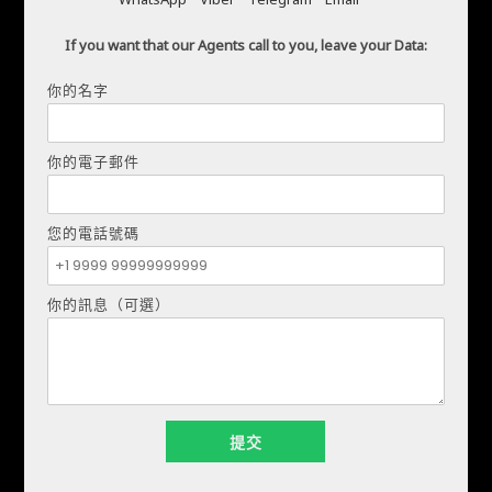
If you want that our Agents call to you, leave your Data:
你的名字
基里洛·門德斯
電話:
+34621207111
你的電子郵件
電子郵件:
realestapartments@gmail.com
您的電話號碼
你的名字
你的訊息（可選）
你的電子郵件
您的電話號碼