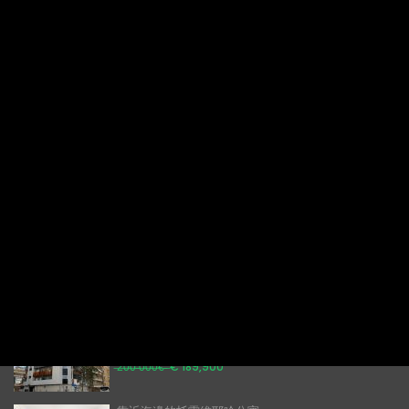
未來幾年西班牙房地產市場：趨勢、驅動因素與展望
最新列表
阿利坎特便宜的出租公寓
€ 1,000
每月/每天120人
托雷維耶哈現代化兩臥室公寓出租
每天 80 歐元
托雷維哈公寓出租 – 海灘附近的舒適公寓
每天60歐元
外國人可以在西班牙購屋嗎——
Torrevieja 新公寓
̶2̶0̶0̶ ̶0̶0̶0̶€̶ ̶
€ 189,900