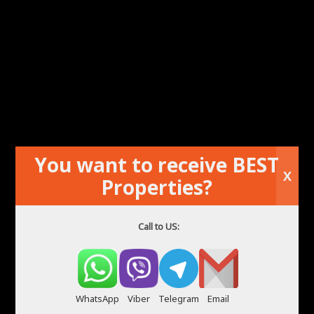
You want to receive BEST
X
Properties?
Call to US:
西班牙托雷維耶哈的出租公寓
WhatsApp
Viber
Telegram
Email