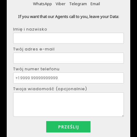
WhatsApp
Viber
Telegram
Email
DMYTRO SHULGA
If you want that our Agents call to you, leave your Data:
Telefon:
+34621207111
Imię i nazwisko
E-mail:
realestapartments@gmail.com
Twój adres e-mail
Imię i nazwisko
Twój numer telefonu
Twój adres e-mail
Twoja wiadomość (opcjonalnie)
Twój numer telefonu
Twoja wiadomość (opcjonalnie)