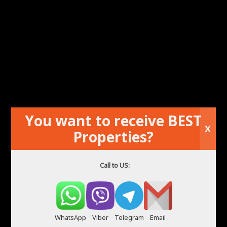
You want to receive BEST
Kup mieszkanie w Hiszpanii Alicante
X
Properties?
Call to US:
WhatsApp
Viber
Telegram
Email