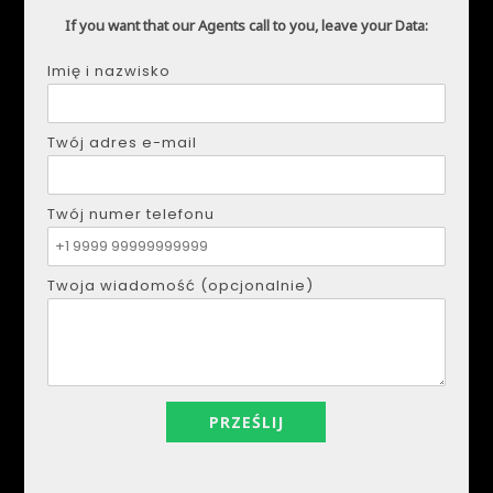
If you want that our Agents call to you, leave your Data:
Imię i nazwisko
Twój adres e-mail
Twój numer telefonu
DMYTRO SHULGA
Telefon:
+34621207111
Twoja wiadomość (opcjonalnie)
E-mail:
realestapartments@gmail.com
Imię i nazwisko
Twój adres e-mail