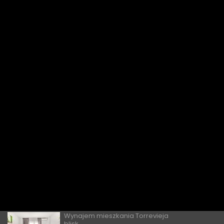
trendy, czynniki napędzające i perspektywy
NAJNOWSZE OFERTY
Tanie apartamenty w Alicante do
wyn...
€ 1,000
miesięcznie / 120 dziennie
Wynajem nowoczesnego
mieszkania z d...
80 euro dziennie
Apartamenty do wynajęcia w
Torrevie...
60 € za dzień
Czy obcokrajowcy mogą kupować
nieru...
̶2̶0̶0̶ ̶0̶0̶0̶€̶ ̶
€ 189,900
Wynajem mieszkania Torrevieja
blisk...