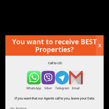
You want to receive BEST
X
Properties?
Villa zu verkaufen Playa Flamenca
Call to US:
WhatsApp
Viber
Telegram
Email
If you want that our Agents call to you, leave your Data:
Ihr Name