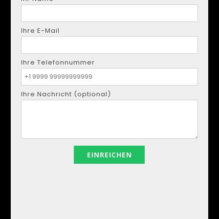
Ihre E-Mail
Ihre Telefonnummer
Ihre Nachricht (optional)
DMYTRO SHULGA
Telefon:
+34621207111
E-Mail:
realestapartments@gmail.com