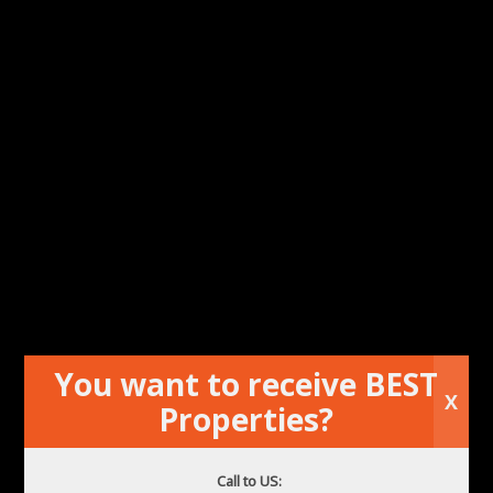
Автобусные остановки
,
Банки
,
Бары
,
Достопримечательности
,
Магазины
,
Медицинские
учреждения
,
Музеи
,
Памятные места
,
Парк
,
Пляж
,
Супермаркет
,
Трамвайные остановки
,
Школа
Добавить в избранное
печать
You want to receive BEST
X
Properties?
Call to US: