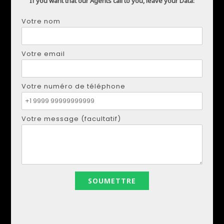
If you want that our Agents call to you, leave your Data:
Votre nom
DMYTRO SHULGA
Votre email
Téléphone:
+34621207111
Courriel:
realestapartments@gmail.com
Votre numéro de téléphone
Votre nom
Votre message (facultatif)
Votre email
Votre numéro de téléphone
Votre message (facultatif)