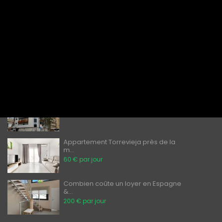
Location à Torrevieja : appartement...
80 € par jour
Appartements à louer à Torrevieja
&...
60 € par jour
Les étrangers peuvent-ils acheter d...
̶2̶0̶0̶ ̶0̶0̶0̶€̶ ̶
€ 189,900
Appartement Torrevieja près de la
m...
60 € par jour
Combien coûte un loyer en Espagne
&...
200 € par jour